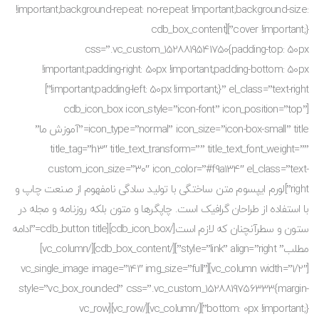
!important;background-repeat: no-repeat !important;background-size:
cover !important;}”][cdb_box_content
css=”.vc_custom_1528819541750{padding-top: 50px
!important;padding-right: 50px !important;padding-bottom: 50px
!important;padding-left: 50px !important;}” el_class=”text-right”]
[cdb_icon_box icon_style=”icon-font” icon_position=”top”
icon_type=”normal” icon_size=”icon-box-small” title=”آموزش ما”
title_tag=”h3″ title_text_transform=”” title_text_font_weight=””
custom_icon_size=”30″ icon_color=”#f9a134″ el_class=”text-
right”]لورم ایپسوم متن ساختگی با تولید سادگی نامفهوم از صنعت چاپ و
با استفاده از طراحان گرافیک است. چاپگرها و متون بلکه روزنامه و مجله در
ستون و سطرآنچنان که لازم است[/cdb_icon_box][cdb_button title=”ادامه
مطلب” style=”link” align=”right”][/cdb_box_content][/vc_column]
[vc_column width=”1/2″][vc_single_image image=”141″ img_size=”full”
style=”vc_box_rounded” css=”.vc_custom_1528819756333{margin-
bottom: 0px !important;}”][/vc_column][/vc_row][vc_row