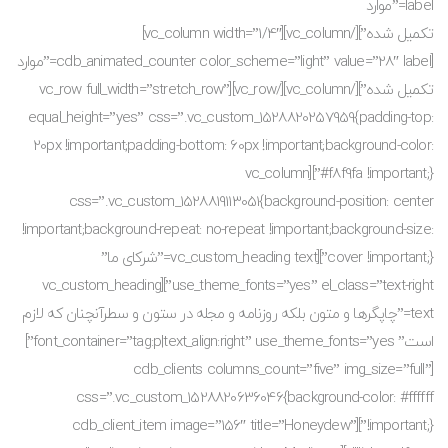
label=”موارد
تکمیل شده”][/vc_column][vc_column width=”1/4″]
[cdb_animated_counter color_scheme=”light” value=”28″ label=”موارد
تکمیل شده”][/vc_column][/vc_row][vc_row full_width=”stretch_row”
equal_height=”yes” css=”.vc_custom_1528820257959{padding-top:
20px !important;padding-bottom: 60px !important;background-color:
#f8f9fa !important;}”][vc_column
css=”.vc_custom_1528819113051{background-position: center
!important;background-repeat: no-repeat !important;background-size:
cover !important;}”][vc_custom_heading text=”شرکای ما”
use_theme_fonts=”yes” el_class=”text-right”][vc_custom_heading
text=”چاپگرها و متون بلکه روزنامه و مجله در ستون و سطرآنچنان که لازم
است” font_container=”tag:p|text_align:right” use_theme_fonts=”yes”]
[cdb_clients columns_count=”five” img_size=”full”
css=”.vc_custom_1528820636046{background-color: #ffffff
!important;}”][cdb_client_item image=”156″ title=”Honeydew”