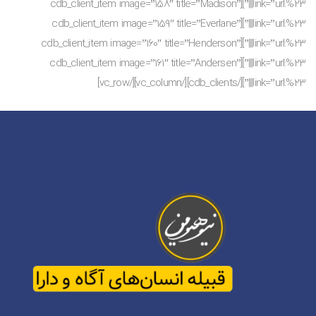
link=”url:%23|||”][cdb_client_item image=”158″ title=”Madison”
link=”url:%23|||”][cdb_client_item image=”159″ title=”Everlane”
link=”url:%23|||”][cdb_client_item image=”160″ title=”Henderson”
link=”url:%23|||”][cdb_client_item image=”161″ title=”Andersen”
link=”url:%23|||”][/cdb_clients][/vc_column][/vc_row]