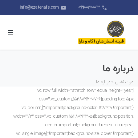
info@ezatenafs.com
09900300013
email
phone
درباره ما
عزت نفس
>
درباره ما
[vc_row full_width=”stretch_row” equal_height=”yes”
css=”.vc_custom_1528819630706{padding-top: 5px
!important;background-color: #f8f9fa !important;}”][vc_column
width=”1/2″ css=”.vc_custom_1528819113051{background-position:
center !important;background-repeat: no-repeat
!important;background-size: cover !important;}”][vc_single_image