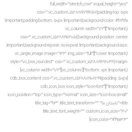
full_width=”stretch_row” equal_height=”yes”
css=”.vc_custom_1528819799657{padding-top: 5px
!important;padding-bottom: 50px !important;background-color: #f8f9fa
!important;}”][vc_column width=”1/2″
css=”.vc_custom_1528819113051{background-position: center
!important;background-repeat: no-repeat !important;background-size:
cover !important;}”][vc_single_image image=”146″ img_size=”full”
style=”vc_box_rounded” css=”.vc_custom_1528819692042{margin-
bottom: 0px !important;}”][/vc_column][vc_column width=”1/2″]
[cdb_box_content css=”.vc_custom_1528818908299{padding: 50px
!important;}”][cdb_icon_box icon_style=”icon-font”
icon_position=”top” icon_type=”normal” icon_size=”icon-box-small”
title=”داستان ما” title_tag=”h3″ title_text_transform=””
title_text_font_weight=”” custom_icon_size=”30″
icon_color=”#f9a134″]