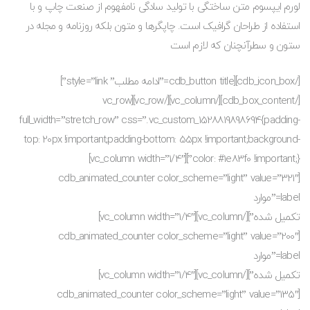
لورم ایپسوم متن ساختگی با تولید سادگی نامفهوم از صنعت چاپ و با
استفاده از طراحان گرافیک است. چاپگرها و متون بلکه روزنامه و مجله در
ستون و سطرآنچنان که لازم است
[/cdb_icon_box][cdb_button title=”ادامه مطلب” style=”link”]
[/cdb_box_content][/vc_column][/vc_row][vc_row
full_width=”stretch_row” css=”.vc_custom_1528819898694{padding-
top: 20px !important;padding-bottom: 55px !important;background-
color: #1e83f0 !important;}”][vc_column width=”1/4″]
[cdb_animated_counter color_scheme=”light” value=”321″
label=”موارد
تکمیل شده”][/vc_column][vc_column width=”1/4″]
[cdb_animated_counter color_scheme=”light” value=”200″
label=”موارد
تکمیل شده”][/vc_column][vc_column width=”1/4″]
[cdb_animated_counter color_scheme=”light” value=”135″