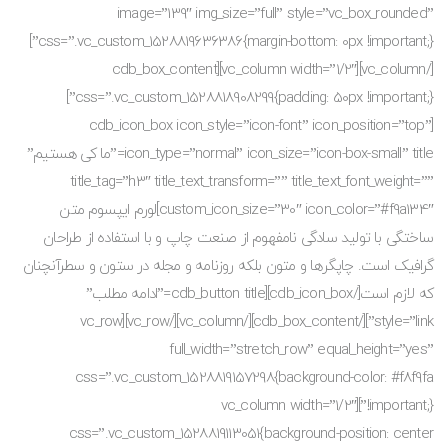
image=”139″ img_size=”full” style=”vc_box_rounded”
css=”.vc_custom_1528819636386{margin-bottom: 0px !important;}”]
[/vc_column][vc_column width=”1/2″][cdb_box_content
css=”.vc_custom_1528818908299{padding: 50px !important;}”]
[cdb_icon_box icon_style=”icon-font” icon_position=”top”
icon_type=”normal” icon_size=”icon-box-small” title=”ما کی هستیم”
title_tag=”h3″ title_text_transform=”” title_text_font_weight=””
custom_icon_size=”30″ icon_color=”#f9a134″]لورم ایپسوم متن
ساختگی با تولید سادگی نامفهوم از صنعت چاپ و با استفاده از طراحان
گرافیک است. چاپگرها و متون بلکه روزنامه و مجله در ستون و سطرآنچنان
که لازم است[/cdb_icon_box][cdb_button title=”ادامه مطلب”
style=”link”][/cdb_box_content][/vc_column][/vc_row][vc_row
full_width=”stretch_row” equal_height=”yes”
css=”.vc_custom_1528819157298{background-color: #f8f9fa
!important;}”][vc_column width=”1/2″
css=”.vc_custom_1528819113051{background-position: center