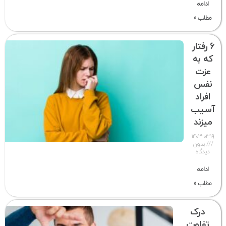
ادامه
مطلب »
6 رفتار
که به
عزت
نفس
افراد
آسیب
میزند
۱۴۰۳-۰۳-۱۹
بدون
دیدگاه
ادامه
مطلب »
درک
تفاوت